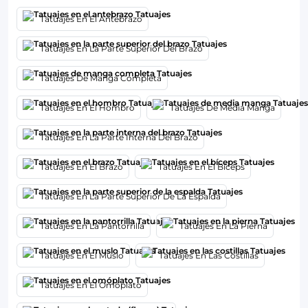
Tatuajes En El Antebrazo
Tatuajes En La Parte Superior Del Brazo
Tatuajes De Manga Completa
Tatuajes En El Hombro
Tatuajes De Media Manga
Tatuajes En La Parte Interna Del Brazo
Tatuajes En El Brazo
Tatuajes En El Bíceps
Tatuajes En La Parte Superior De La Espalda
Tatuajes En La Pantorrilla
Tatuajes En La Pierna
Tatuajes En El Muslo
Tatuajes En Las Costillas
Tatuajes En El Omóplato