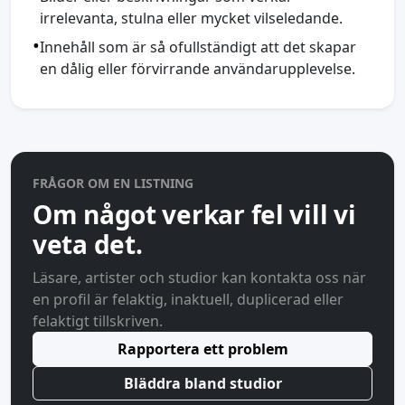
irrelevanta, stulna eller mycket vilseledande.
•
Innehåll som är så ofullständigt att det skapar
en dålig eller förvirrande användarupplevelse.
FRÅGOR OM EN LISTNING
Om något verkar fel vill vi
veta det.
Läsare, artister och studior kan kontakta oss när
en profil är felaktig, inaktuell, duplicerad eller
felaktigt tillskriven.
Rapportera ett problem
Bläddra bland studior