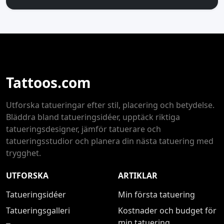
Tattoos.com
Utforska tatueringar efter stil, placering och betydelse.
Bläddra bland tatueringsidéer, upptäck riktiga
tatueringsdesigner, jämför tatuerare och
tatueringsstudior och planera din nästa tatuering med
trygghet.
UTFORSKA
ARTIKLAR
Tatueringsidéer
Min första tatuering
Tatueringsgalleri
Kostnader och budget för
min tatuering